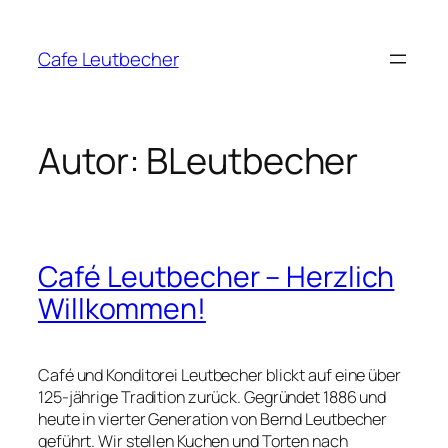
Zum
Inhalt
Cafe Leutbecher
springen
Autor:
BLeutbecher
Café Leutbecher – Herzlich
Willkommen!
Café und Konditorei Leutbecher blickt auf eine über
125-jährige Tradition zurück. Gegründet 1886 und
heute in vierter Generation von Bernd Leutbecher
geführt. Wir stellen Kuchen und Torten nach