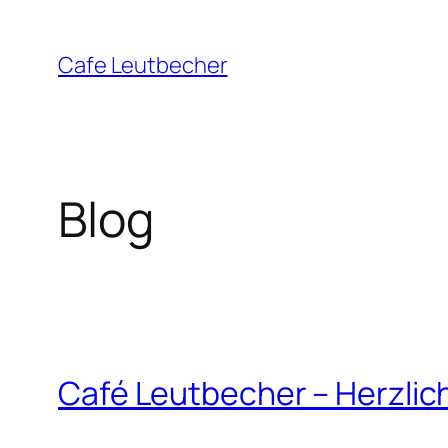
Zum
Inhalt
Cafe Leutbecher
springen
Blog
Café Leutbecher – Herzlic